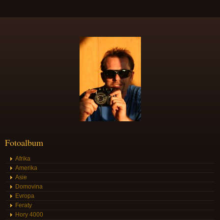
Fotoalbum
Afrika
Amerika
Asie
Domovina
Evropa
Feraty
Hory 4000