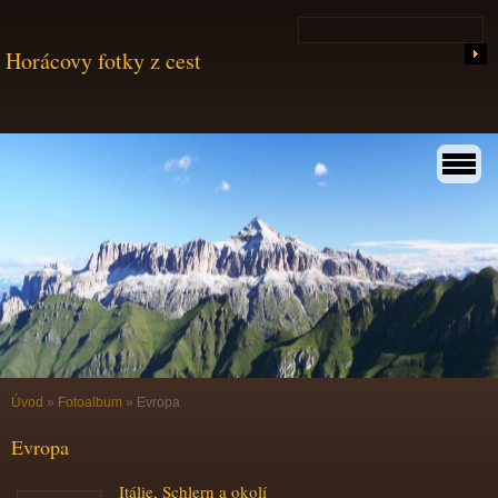
Horácovy fotky z cest
Úvod
»
Fotoalbum
»
Evropa
Evropa
Itálie, Schlern a okolí