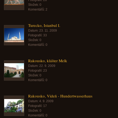
Fotografií:
28
Složek:
0
Komentářů:
2
Turecko, Istanbul I.
Datum:
23. 11. 2009
Fotografií:
33
Složek:
0
Komentářů:
0
Rakousko, klášter Melk
Datum:
22. 9. 2009
Fotografií:
23
Složek:
0
Komentářů:
0
Rakousko, Vídeň - Hundertwasserhaus
Datum:
4. 9. 2009
Fotografií:
17
Složek:
0
Komentářů:
0