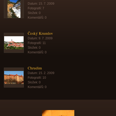
Datum:
15. 7. 2009
Fotografií:
7
Složek:
0
Komentářů:
0
Český Krumlov
Datum:
9. 7. 2009
Fotografií:
11
Složek:
0
Komentářů:
0
Chrudim
Datum:
15. 2. 2009
Fotografií:
10
Složek:
0
Komentářů:
0