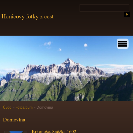
Horácovy fotky z cest
Úvod
»
Fotoalbum
»
Domovina
Domovina
Krkonoše, Sněžka 1602