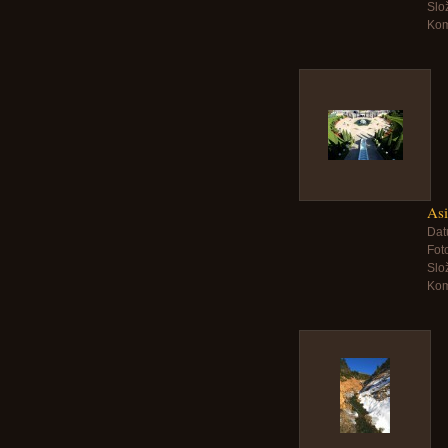
Slo
Kom
Asi
Dat
Foto
Slo
Kom