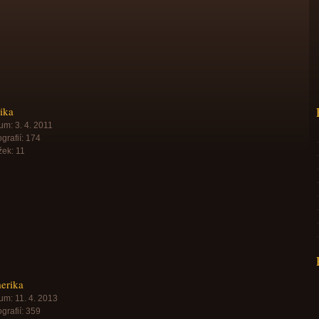
ika
um:
3. 4. 2011
grafií:
174
žek:
11
erika
um:
11. 4. 2013
grafií:
359