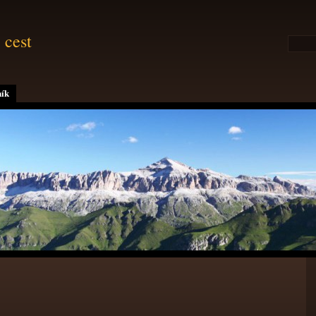
 cest
ík