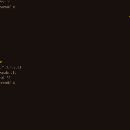
žek:
20
entářů:
0
e
um:
3. 4. 2011
grafií:
516
žek:
25
entářů:
0