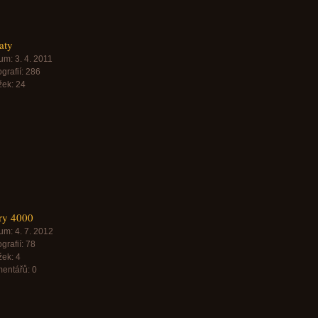
aty
um:
3. 4. 2011
grafií:
286
žek:
24
ry 4000
um:
4. 7. 2012
grafií:
78
žek:
4
entářů:
0