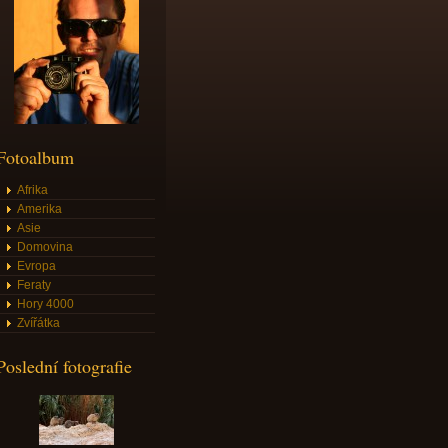
Fotoalbum
Afrika
Amerika
Asie
Domovina
Evropa
Feraty
Hory 4000
Zvířátka
Poslední fotografie