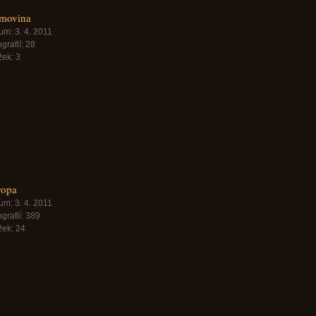
movina
um:
3. 4. 2011
grafií:
28
žek:
3
ropa
um:
3. 4. 2011
grafií:
389
žek:
24