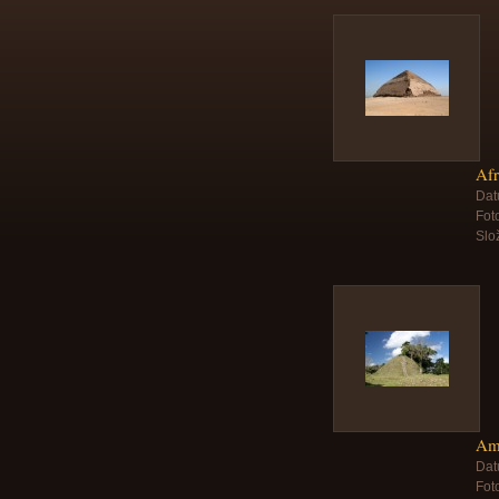
Afr
Dat
Foto
Slo
Am
Dat
Foto