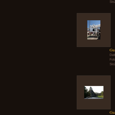
Slo
Gua
Dat
Foto
Slo
Gua