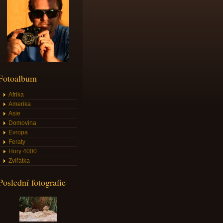
Fotoalbum
Afrika
Amerika
Asie
Domovina
Evropa
Feraty
Hory 4000
Zvířátka
Poslední fotografie