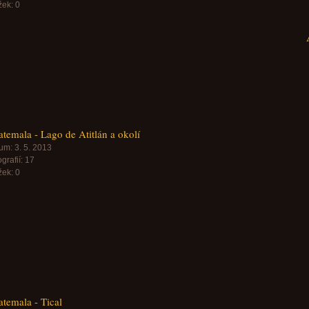
žek:
0
temala - Lago de Atitlán a okolí
um:
3. 5. 2013
grafií:
17
žek:
0
temala - Tical