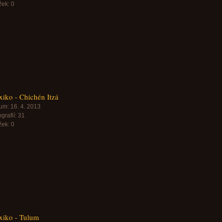
žek:
0
iko - Chichén Itzá
um:
16. 4. 2013
grafií:
31
žek:
0
xiko - Tulum