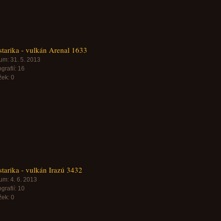
tarika - vulkán Arenal 1633
um:
31. 5. 2013
grafií:
16
žek:
0
tarika - vulkán Irazú 3432
um:
4. 6. 2013
grafií:
10
žek:
0