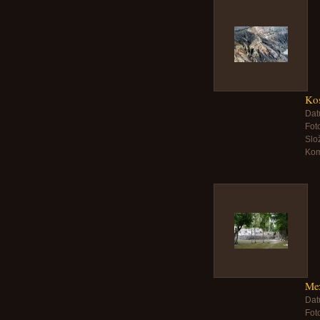
Kos
Dat
Foto
Slo
Kom
Mex
Dat
Foto