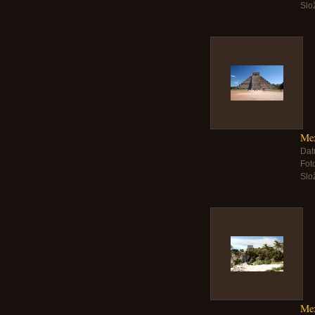
Slo
Mex
Dat
Foto
Slo
Me