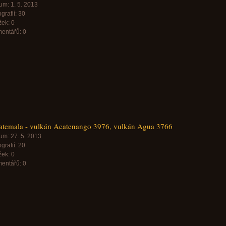
um:
1. 5. 2013
grafií:
30
žek:
0
entářů:
0
temala - vulkán Acatenango 3976, vulkán Agua 3766
um:
27. 5. 2013
grafií:
20
žek:
0
entářů:
0