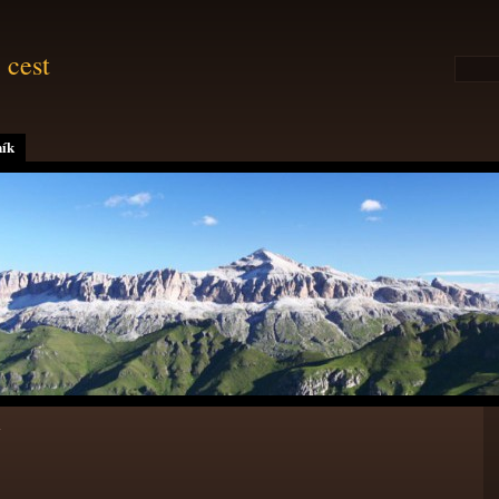
 cest
ík
a