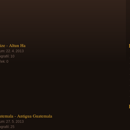
ize - Altun Ha
um:
22. 4. 2013
grafií:
10
žek:
0
temala - Antigua Guatemala
um:
27. 5. 2013
grafií:
25