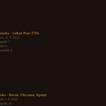
tarika - vulkán Poás 2704
um:
31. 5. 2013
grafií:
7
žek:
0
entářů:
0
iko - Becán, Chicanná, Xpuhil
um:
1. 5. 2013
grafií:
30