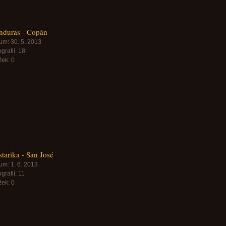
nduras - Copán
um:
30. 5. 2013
grafií:
18
žek:
0
tarika - San José
um:
1. 6. 2013
grafií:
11
žek:
0